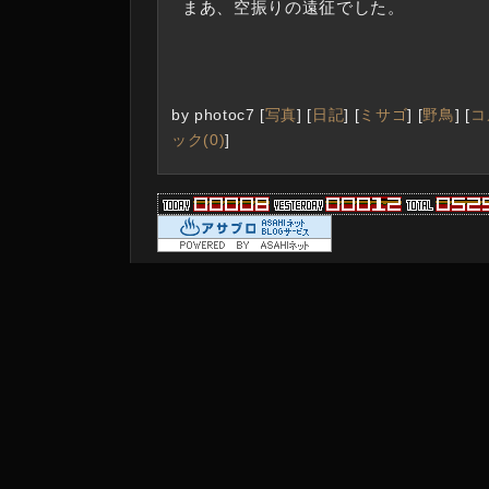
まあ、空振りの遠征でした。
by
photoc7
[
写真
]
[
日記
]
[
ミサゴ
]
[
野鳥
]
[
コ
ック(0)
]